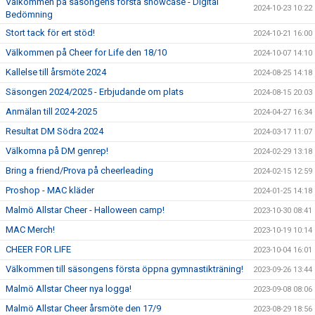
Välkommen på säsongens första showcase - Digital
2024-10-23 10:22
Bedömning
Stort tack för ert stöd!
2024-10-21 16:00
Välkommen på Cheer for Life den 18/10
2024-10-07 14:10
Kallelse till årsmöte 2024
2024-08-25 14:18
Säsongen 2024/2025 - Erbjudande om plats
2024-08-15 20:03
Anmälan till 2024-2025
2024-04-27 16:34
Resultat DM Södra 2024
2024-03-17 11:07
Välkomna på DM genrep!
2024-02-29 13:18
Bring a friend/Prova på cheerleading
2024-02-15 12:59
Proshop - MAC kläder
2024-01-25 14:18
Malmö Allstar Cheer - Halloween camp!
2023-10-30 08:41
MAC Merch!
2023-10-19 10:14
CHEER FOR LIFE
2023-10-04 16:01
Välkommen till säsongens första öppna gymnastikträning!
2023-09-26 13:44
Malmö Allstar Cheer nya logga!
2023-09-08 08:06
Malmö Allstar Cheer årsmöte den 17/9
2023-08-29 18:56