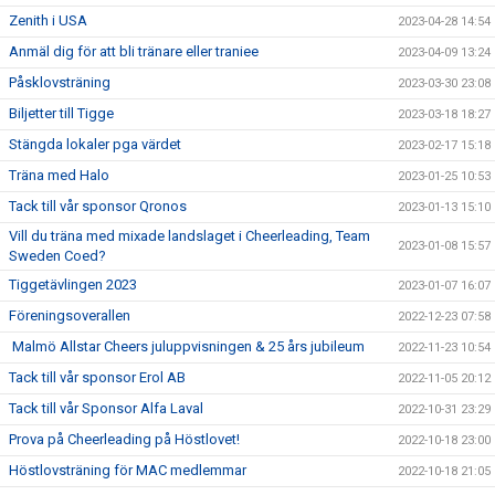
Zenith i USA
2023-04-28 14:54
Anmäl dig för att bli tränare eller traniee
2023-04-09 13:24
Påsklovsträning
2023-03-30 23:08
Biljetter till Tigge
2023-03-18 18:27
Stängda lokaler pga värdet
2023-02-17 15:18
Träna med Halo
2023-01-25 10:53
Tack till vår sponsor Qronos
2023-01-13 15:10
Vill du träna med mixade landslaget i Cheerleading, Team
2023-01-08 15:57
Sweden Coed?
Tiggetävlingen 2023
2023-01-07 16:07
Föreningsoverallen
2022-12-23 07:58
Malmö Allstar Cheers juluppvisningen & 25 års jubileum
2022-11-23 10:54
Tack till vår sponsor Erol AB
2022-11-05 20:12
Tack till vår Sponsor Alfa Laval
2022-10-31 23:29
Prova på Cheerleading på Höstlovet!
2022-10-18 23:00
Höstlovsträning för MAC medlemmar
2022-10-18 21:05