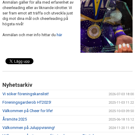
Anmälan gäller för alla med erfarenhet av
BOKA EXTRATRÄNING
cheerleading eller av liknande idrotter. Vi
ser fram emot att träffa och utveckla just
dig mot dina mål och cheerleading på
PURPLE BATTLE
högsta nivå!
SPONSORER
Anmälan och mer info hittar du
här
Nyhetsarkiv
Vi söker föreningskanslist!
2026-07-03 18:00
Föreningsgarderob HT2025!
2025-11-03 11:22
Välkommen på Cheer for life!
2025-10-03 09:50
Årsmöte 2025
2025-06-18 15:12
Välkommen på Juluppvisning!
2024-11-20 11:49