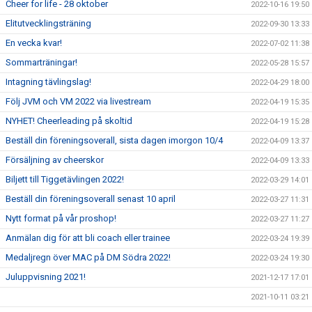
Cheer for life - 28 oktober
2022-10-16 19:50
Elitutvecklingsträning
2022-09-30 13:33
En vecka kvar!
2022-07-02 11:38
Sommarträningar!
2022-05-28 15:57
Intagning tävlingslag!
2022-04-29 18:00
Följ JVM och VM 2022 via livestream
2022-04-19 15:35
NYHET! Cheerleading på skoltid
2022-04-19 15:28
Beställ din föreningsoverall, sista dagen imorgon 10/4
2022-04-09 13:37
Försäljning av cheerskor
2022-04-09 13:33
Biljett till Tiggetävlingen 2022!
2022-03-29 14:01
Beställ din föreningsoverall senast 10 april
2022-03-27 11:31
Nytt format på vår proshop!
2022-03-27 11:27
Anmälan dig för att bli coach eller trainee
2022-03-24 19:39
Medaljregn över MAC på DM Södra 2022!
2022-03-24 19:30
Juluppvisning 2021!
2021-12-17 17:01
2021-10-11 03:21