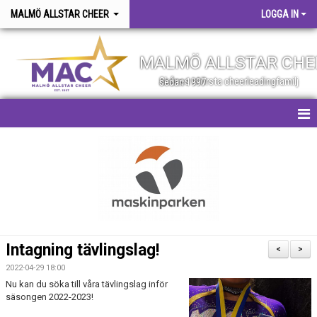
MALMÖ ALLSTAR CHEER
LOGGA IN
MALMÖ ALLSTAR CHE
Skånes största cheerleadingfamilj sedan 1997
HEM
NYHETER
OM FÖRENINGEN
FÖR MEDLEMMAR
Intagning tävlingslag!
<
>
BÖRJA HOS OSS
2022-04-29 18:00
Nu kan du söka till våra tävlingslag inför
säsongen 2022-2023!
KONTAKT