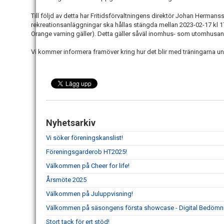
Till följd av detta har Fritidsförvaltningens direktör Johan Hermanss
rekreationsanläggningar ska hållas stängda mellan 2023-02-17 kl 17
Orange varning gäller). Detta gäller såväl inomhus- som utomhusan
Vi kommer informera framöver kring hur det blir med träningarna u
Nyhetsarkiv
Vi söker föreningskanslist!
Föreningsgarderob HT2025!
Välkommen på Cheer for life!
Årsmöte 2025
Välkommen på Juluppvisning!
Välkommen på säsongens första showcase - Digital Bedömn
Stort tack för ert stöd!